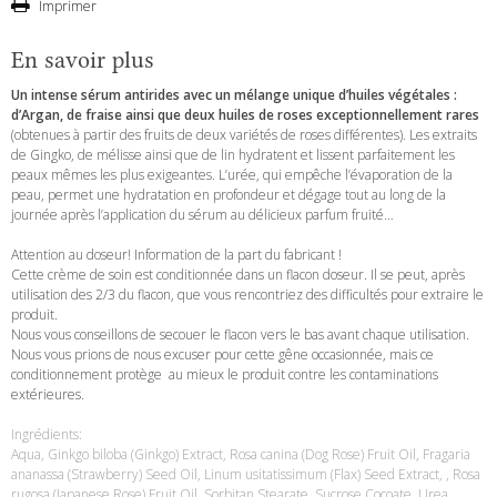
Imprimer
En savoir plus
Un intense sérum antirides avec un mélange unique d’huiles végétales :
d’Argan, de fraise ainsi que deux huiles de roses exceptionnellement rares
(obtenues à partir des fruits de deux variétés de roses différentes). Les extraits
de Gingko, de mélisse ainsi que de lin hydratent et lissent parfaitement les
peaux mêmes les plus exigeantes. L’urée, qui empêche l’évaporation de la
peau, permet une hydratation en profondeur et dégage tout au long de la
journée après l’application du sérum au délicieux parfum fruité…
Attention au doseur! Information de la part du fabricant !
Cette crème de soin est conditionnée dans un flacon doseur. Il se peut, après
utilisation des 2/3 du flacon, que vous rencontriez des difficultés pour extraire le
produit.
Nous vous conseillons de secouer le flacon vers le bas avant chaque utilisation.
Nous vous prions de nous excuser pour cette gêne occasionnée, mais ce
conditionnement protège au mieux le produit contre les contaminations
extérieures.
Ingrédients:
Aqua, Ginkgo biloba (Ginkgo) Extract, Rosa canina (Dog Rose) Fruit Oil, Fragaria
ananassa (Strawberry) Seed Oil, Linum usitatissimum (Flax) Seed Extract, , Rosa
rugosa (Japanese Rose) Fruit Oil, Sorbitan Stearate, Sucrose Cocoate, Urea,