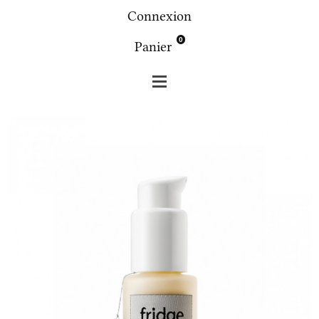
Connexion
0
Panier
Fridge
Visage
Fridge 1.9 sérum détonant ! 30g