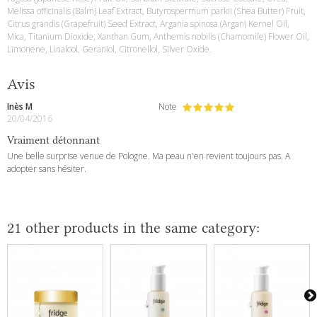
Melissa officinalis (Balm) Leaf Extract, Butyrospermum parkii (Shea Butter) Fruit,
Citrus grandis (Grapefruit) Seed Extract, Argania spinosa (Argan) Kernel Oil,
Mica, Titanium Dioxide, Xanthan Gum, Anthemis nobilis (Chamomile) Flower Oil,
Limonene, Linalool, Geraniol, Citronellol, Silver Oxide.
Avis
Inès M
Note
20/04/2016
Vraiment détonnant
Une belle surprise venue de Pologne. Ma peau n'en revient toujours pas. A
adopter sans hésiter.
21 other products in the same category: